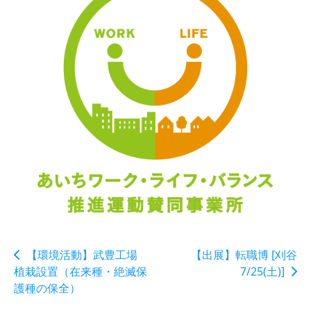
【環境活動】武豊工場
【出展】転職博 [刈谷
植栽設置（在来種・絶滅保
7/25(土)]
護種の保全）